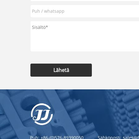
Lähetä
Puh:
+86-(0)576-89390050
Sähköposti:
sales@