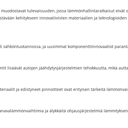
muodostavat tulevaisuuden, jossa lämmönhallintaratkaisut eivät 
tävään kehitykseen innovatiivisten materiaalien ja teknologioiden i
li sähköntuotannossa, ja uusimmat komponenttiinnovaatiot paranta
t lisäävät autojen jäähdytysjärjestelmien tehokkuutta, mikä autt
ateriaalit ja edistyneet pinnoitteet ovat erityisen tärkeitä lämmö
okanavalämmönvaihtimia ja älykkäitä ohjausjärjestelmiä lämmitykse