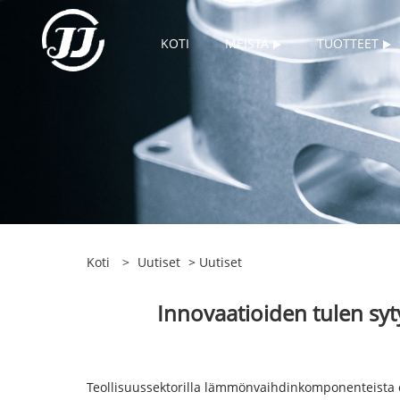
KOTI
MEISTÄ
TUOTTEET
Koti
>
Uutiset
>
Uutiset
Innovaatioiden tulen sy
Teollisuussektorilla lämmönvaihdinkomponenteista o