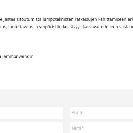
astaa sitoutumista lämpöteknisten ratkaisujen kehittämiseen eri t
us, luotettavuus ja ympäristön kestävyys kasvavat edelleen vastaa
va lämmönvaihdin