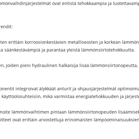
mönvaihdinjärjestelmät ovat entistä tehokkaampia ja luotettavampi
endit:
kuten erittäin korroosionkestävien metalliseosten ja korkean lämm
 säänkestävämpiä ja parantaa yleistä lämmönsiirtotehokkuutta.
 joiden pieni hydraulinen halkaisija lisää lämmönsiirtonopeutta,
entit integroivat älykkäät anturit ja ohjausjärjestelmät optimoi
 käyttöolosuhteisiin, mikä varmistaa energiatehokkuuden ja järjes
nnoite lämmönvaihtimen pintaan lämmönsiirtonopeuden lisäämiseks
tteet ovat erittäin arvostettuja erinomaisten lämpöominaisuuksien