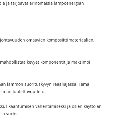
a ja tarjoavat erinomaisia ​​lämpöenergian
önjohtavuuden omaavien komposiittimateriaalien,
 mahdollistaa kevyet komponentit ja maksimoi
maan lämmön suorituskyvyn reaaliajassa. Tämä
telmän luotettavuuden.
i, likaantumisen vähentämiseksi ja osien käyttöiän
sa vuoksi.