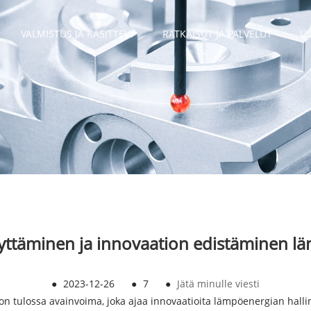
VALMISTUS JA KÄSITTELY
RATKAISUT JA PALVELUT
U
tyttäminen ja innovaation edistäminen l
●
2023-12-26
●
7
●
Jätä minulle viesti
n tulossa avainvoima, joka ajaa innovaatioita lämpöenergian hall