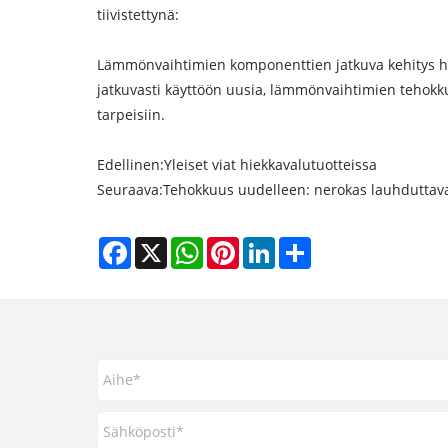
tiivistettynä:
Lämmönvaihtimien komponenttien jatkuva kehitys heij
jatkuvasti käyttöön uusia, lämmönvaihtimien tehokku
tarpeisiin.
Edellinen:
Yleiset viat hiekkavalutuotteissa
Seuraava:
Tehokkuus uudelleen: nerokas lauhdutta
Facebook
X
WhatsApp
Pinterest
LinkedIn
Share