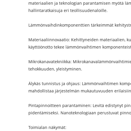
materiaalien ja teknologian parantamisen myötä läm
hallintaratkaisuja eri teollisuudenaloille.
Lämmönvaihdinkomponenttien tärkeimmät kehitystr
Materiaaliinnovaatio: Kehittyneiden materiaalien, 
käyttöönotto tekee lämmönvaihtimen komponenteista
Mikrokanavatekniikka: Mikrokanavalämmönvaihtimien,
tehokkuuden, yleistyminen.
Älykäs tunnistus ja ohjaus: Lämmönvaihtimen kompon
mahdollistaa järjestelmän mukautuvuuden erilaisiin
Pintapinnoitteen parantaminen: Levitä edistynyt pi
pidentämiseksi. Nanoteknologiaan perustuvat pinnoi
Toimialan näkymät: