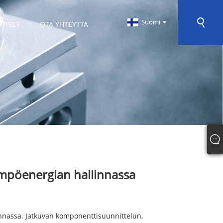
Suomi
UTISET
OTA YHTEYTTÄ
ämpöenergian hallinnassa
innassa. Jatkuvan komponenttisuunnittelun,