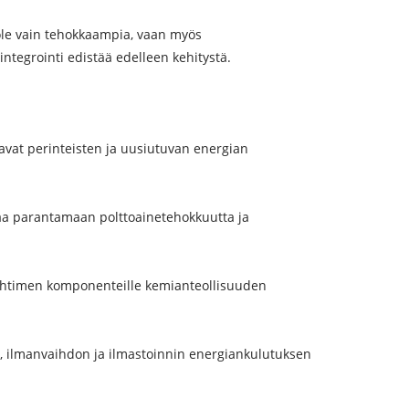
ole vain tehokkaampia, vaan myös
ntegrointi edistää edelleen kehitystä.
vat perinteisten ja uusiutuvan energian
aa parantamaan polttoainetehokkuutta ja
nvaihtimen komponenteille kemianteollisuuden
n, ilmanvaihdon ja ilmastoinnin energiankulutuksen