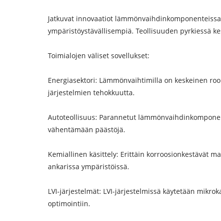
Jatkuvat innovaatiot lämmönvaihdinkomponenteissa 
ympäristöystävällisempiä. Teollisuuden pyrkiessä kes
Toimialojen väliset sovellukset:
Energiasektori: Lämmönvaihtimilla on keskeinen roo
järjestelmien tehokkuutta.
Autoteollisuus: Parannetut lämmönvaihdinkomponenti
vähentämään päästöjä.
Kemiallinen käsittely: Erittäin korroosionkestävät m
ankarissa ympäristöissä.
LVI-järjestelmät: LVI-järjestelmissä käytetään mikr
optimointiin.