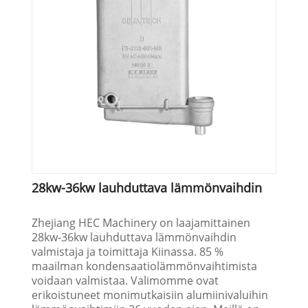
28kw-36kw lauhduttava lämmönvaihdin
Zhejiang HEC Machinery on laajamittainen
28kw-36kw lauhduttava lämmönvaihdin
valmistaja ja toimittaja Kiinassa. 85 %
maailman kondensaatiolämmönvaihtimista
voidaan valmistaa. Valimomme ovat
erikoistuneet monimutkaisiin alumiinivaluihin