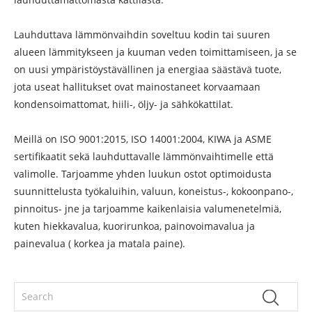
Lauhduttava lämmönvaihdin soveltuu kodin tai suuren
alueen lämmitykseen ja kuuman veden toimittamiseen, ja se
on uusi ympäristöystävällinen ja energiaa säästävä tuote,
jota useat hallitukset ovat mainostaneet korvaamaan
kondensoimattomat, hiili-, öljy- ja sähkökattilat.
Meillä on ISO 9001:2015, ISO 14001:2004, KIWA ja ASME
sertifikaatit sekä lauhduttavalle lämmönvaihtimelle että
valimolle. Tarjoamme yhden luukun ostot optimoidusta
suunnittelusta työkaluihin, valuun, koneistus-, kokoonpano-,
pinnoitus- jne ja tarjoamme kaikenlaisia ​​valumenetelmiä,
kuten hiekkavalua, kuorirunkoa, painovoimavalua ja
painevalua ( korkea ja matala paine).