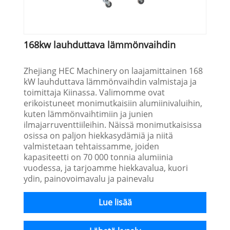
168kw lauhduttava lämmönvaihdin
Zhejiang HEC Machinery on laajamittainen 168
kW lauhduttava lämmönvaihdin valmistaja ja
toimittaja Kiinassa. Valimomme ovat
erikoistuneet monimutkaisiin alumiinivaluihin,
kuten lämmönvaihtimiin ja junien
ilmajarruventtiileihin. Näissä monimutkaisissa
osissa on paljon hiekkasydämiä ja niitä
valmistetaan tehtaissamme, joiden
kapasiteetti on 70 000 tonnia alumiinia
vuodessa, ja tarjoamme hiekkavalua, kuori
ydin, painovoimavalu ja painevalu
Lue lisää