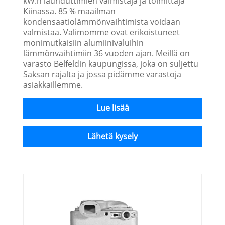
kW:n lauhduttimien valmistaja ja toimittaja
Kiinassa. 85 % maailman
kondensaatiolämmönvaihtimista voidaan
valmistaa. Valimomme ovat erikoistuneet
monimutkaisiin alumiinivaluihin
lämmönvaihtimiin 36 vuoden ajan. Meillä on
varasto Belfeldin kaupungissa, joka on suljettu
Saksan rajalta ja jossa pidämme varastoja
asiakkaillemme.
Lue lisää
Lähetä kysely