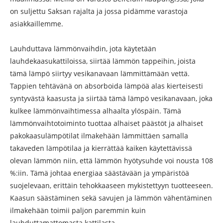
on suljettu Saksan rajalta ja jossa pidämme varastoja
asiakkaillemme.
Lauhduttava lämmönvaihdin, jota käytetään
lauhdekaasukattiloissa, siirtää lämmön tappeihin, joista
tämä lämpö siirtyy vesikanavaan lämmittämään vettä.
Tappien tehtävänä on absorboida lämpöä alas kierteisesti
syntyvästä kaasusta ja siirtää tämä lämpö vesikanavaan, joka
kulkee lämmönvaihtimessa alhaalta ylöspäin. Tämä
lämmönvaihtotoiminto tuottaa alhaiset päästöt ja alhaiset
pakokaasulämpötilat ilmakehään lämmittäen samalla
takaveden lämpötilaa ja kierrättää kaiken käytettävissä
olevan lämmön niin, että lämmön hyötysuhde voi nousta 108
%:iin. Tämä johtaa energiaa säästävään ja ympäristöä
suojelevaan, erittäin tehokkaaseen mykistettyyn tuotteeseen.
Kaasun säästäminen sekä savujen ja lämmön vähentäminen
ilmakehään toimii paljon paremmin kuin
lauhduttamattomasta kattilasta.