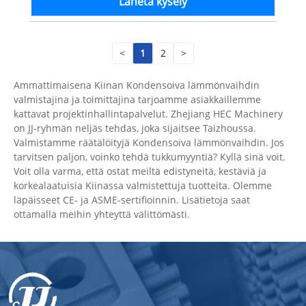
Lähetä kysely
<
1
2
>
Ammattimaisena Kiinan Kondensoiva lämmönvaihdin
valmistajina ja toimittajina tarjoamme asiakkaillemme
kattavat projektinhallintapalvelut. Zhejiang HEC Machinery
on JJ-ryhmän neljäs tehdas, joka sijaitsee Taizhoussa.
Valmistamme räätälöityjä Kondensoiva lämmönvaihdin. Jos
tarvitsen paljon, voinko tehdä tukkumyyntiä? Kyllä sinä voit.
Voit olla varma, että ostat meiltä edistyneitä, kestäviä ja
korkealaatuisia Kiinassa valmistettuja tuotteita. Olemme
läpäisseet CE- ja ASME-sertifioinnin. Lisätietoja saat
ottamalla meihin yhteyttä välittömästi.