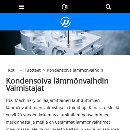
Koti
>
Tuotteet
> Kondensoiva lämmönvaihdin
Kondensoiva lämmönvaihdin
Valmistajat
HEC Machinery on laajamittainen lauhduttimien
lämmönvaihtimien valmistaja ja toimittaja Kiinassa. Meillä
on yli 20 vuoden kokemus alumiinilämmönvaihtimien
merkinnästä ja meillä on useimmat lämmönvaihtimet
maailmassa. Meillä on varasto Belfeldin kaupungissa, joka