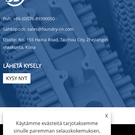
Puh:
+86-(0)576-89390050
Sähköposti:
sales@foundry-cn.com
Osoite:
No. 155 Haina Road, Taizhou City, Zhejiangin
maakunta, Kiina
LÄHETÄ KYSELY
KYSY NYT
X
Käytämme evästeitä tarjotaksemme
sinulle paremman selauskokemuksen,