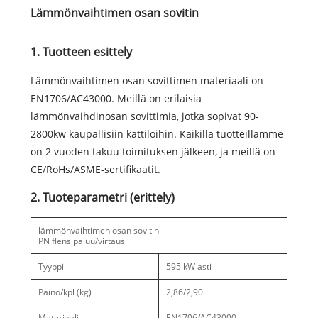
Lämmönvaihtimen osan sovitin
1. Tuotteen esittely
Lämmönvaihtimen osan sovittimen materiaali on
EN1706/AC43000. Meillä on erilaisia ​​
lämmönvaihdinosan sovittimia, jotka sopivat 90-
2800kw kaupallisiin kattiloihin. Kaikilla tuotteillamme
on 2 vuoden takuu toimituksen jälkeen, ja meillä on
CE/RoHs/ASME-sertifikaatit.
2. Tuoteparametri (erittely)
lämmönvaihtimen osan sovitin
PN flens paluu/virtaus
Tyyppi
595 kW asti
Paino/kpl (kg)
2,86/2,90
Materiaali
EN1706/AC43000