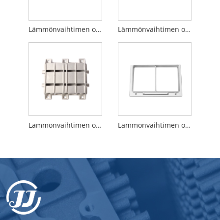
Lämmönvaihtimen osan tarkastuskansi
Lämmönvaihtimen osan liitin
Lämmönvaihtimen osan vaihtimen kansi
Lämmönvaihtimen osakehyksen kaasuventtiili