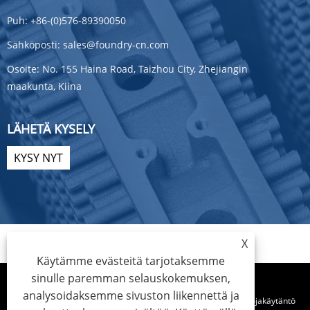
Puh:
+86-(0)576-89390050
Sähköposti:
sales@foundry-cn.com
Osoite:
No. 155 Haina Road, Taizhou City, Zhejiangin
maakunta, Kiina
LÄHETÄ KYSELY
KYSY NYT
X
Käytämme evästeitä tarjotaksemme
sinulle paremman selauskokemuksen,
analysoidaksemme sivuston liikennettä ja
Links
Sitemap
RSS
XML
Tietosuojakäytäntö