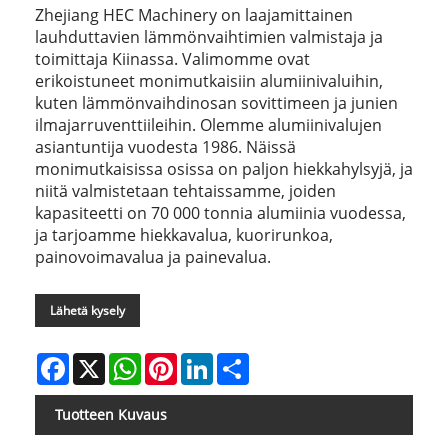
Zhejiang HEC Machinery on laajamittainen
lauhduttavien lämmönvaihtimien valmistaja ja
toimittaja Kiinassa. Valimomme ovat
erikoistuneet monimutkaisiin alumiinivaluihin,
kuten lämmönvaihdinosan sovittimeen ja junien
ilmajarruventtiileihin. Olemme alumiinivalujen
asiantuntija vuodesta 1986. Näissä
monimutkaisissa osissa on paljon hiekkahylsyjä, ja
niitä valmistetaan tehtaissamme, joiden
kapasiteetti on 70 000 tonnia alumiinia vuodessa,
ja tarjoamme hiekkavalua, kuorirunkoa,
painovoimavalua ja painevalua.
Lähetä kysely
Facebook
X
WhatsApp
Pinterest
LinkedIn
Share
Tuotteen Kuvaus